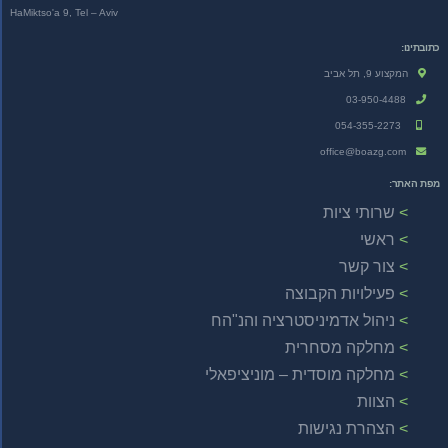
HaMiktso'a 9, Tel – Aviv
כתובתינו:
המקצוע 9, תל אביב
03-950-4488
054-355-2273
office@boazg.com
מפת האתר:
שרותי ציות
ראשי
צור קשר
פעילויות הקבוצה
ניהול אדמיניסטרציה והנ"הח
מחלקה מסחרית
מחלקה מוסדית – מוניציפאלי
הצוות
הצהרת נגישות