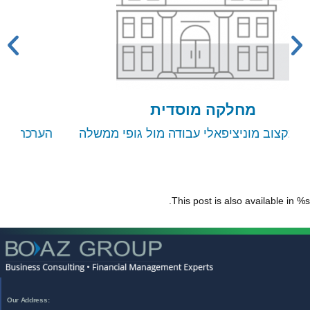
מחלקה עיסקית
שלה
הערכת שווי עסקים ליווי פיננסי הבראת חברות
וניהול משברים פיננסיים
This post is also available in %s.
:Our Address