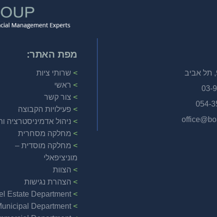
מפת האתר:
שרותי ציות
ראשי
03-
צור קשר
054-3
פעילויות הקבוצה
office@b
ניהול אדמיניסטרציה ו
מחלקה מסחרית
מחלקה מוסדית –
מוניציפאלי
הצוות
הצהרת נגישות
el Estate Department
unicipal Department